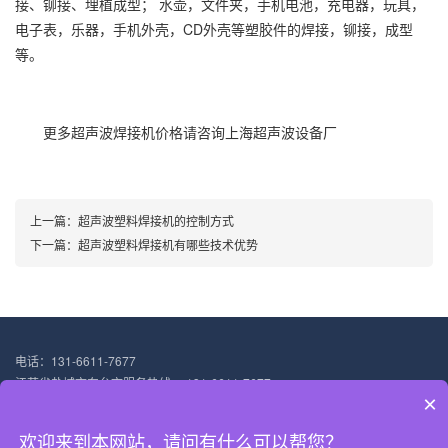
接、铆接、埋植成型； 水壶，文件夹，手机电池，充电器，玩具，
电子表，乐器，手机外壳，CD外壳等塑胶件的焊接，铆接，成型
等。
更多超声波焊接机价格请咨询上海超声波设备厂
上一篇：
超声波塑料焊接机的控制方式
下一篇：
超声波塑料焊接机有哪些技术优势
电话：131-6611-7677
江苏省盐城市东台市服务热线： 131-6611-7677
×
邮箱：13166117677@qq.com
地址：上海市嘉定区澄浏中路1333号8幢102厂房
欢迎来到本网站，请问有什么可以帮您？