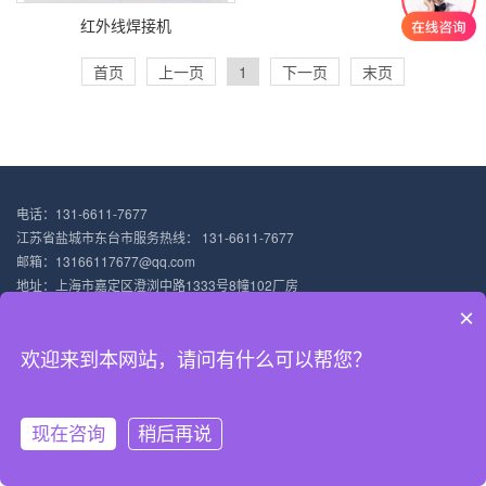
红外线焊接机
首页
上一页
1
下一页
末页
电话：131-6611-7677
江苏省盐城市东台市服务热线： 131-6611-7677
邮箱：13166117677@qq.com
地址：上海市嘉定区澄浏中路1333号8幢102厂房
稷械超声波科技（上海）有限公司主营：超声波塑料焊接机 塑料超声波焊接机
×
沪ICP备18031947号-4
XML地图
欢迎来到本网站，请问有什么可以帮您？
现在咨询
稍后再说
网站首页
超声波焊接机
焊接原理
电话咨询