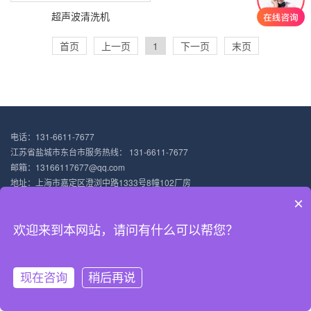
超声波清洗机
首页
上一页
1
下一页
末页
电话：131-6611-7677
江苏省盐城市东台市服务热线： 131-6611-7677
邮箱：13166117677@qq.com
地址：上海市嘉定区澄浏中路1333号8幢102厂房
稷械超声波科技（上海）有限公司主营：超声波塑料焊接机 塑料超声波焊接机
×
沪ICP备18031947号-4
XML地图
欢迎来到本网站，请问有什么可以帮您？
现在咨询
稍后再说
网站首页
超声波焊接机
焊接原理
电话咨询