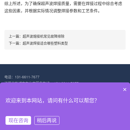
综上所述，为了确保超声波焊接质量，需要在焊接过程中综合考虑
这些因素，并根据实际情况调整焊接参数和工艺条件。
上一篇：
超声波熔接机常见故障排除
下一篇：
超声波焊接适合哪些塑料类型
电话：131-6611-7677
江苏省盐城市东台市服务热线： 131-6611-7677
×
邮箱：13166117677@qq.com
地址：上海市嘉定区澄浏中路1333号8幢102厂房
欢迎来到本网站，请问有什么可以帮您？
稷械超声波科技（上海）有限公司主营：超声波塑料焊接机 塑料超声波焊接机
沪ICP备18031947号-4
XML地图
现在咨询
稍后再说