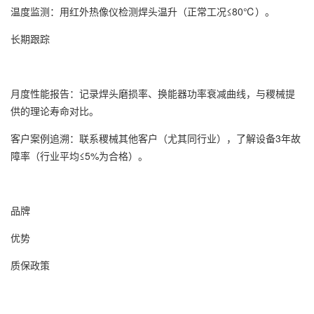
温度监测：用红外热像仪检测焊头温升（正常工况≤80℃）。
长期跟踪
月度性能报告：记录焊头磨损率、换能器功率衰减曲线，与稷械提
供的理论寿命对比。
客户案例追溯：联系稷械其他客户（尤其同行业），了解设备3年故
障率（行业平均≤5%为合格）。
品牌
优势
质保政策