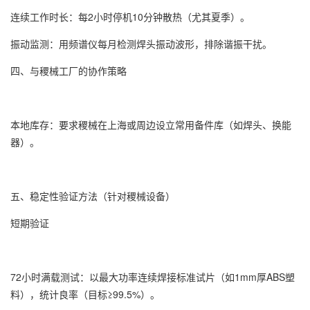
连续工作时长：每2小时停机10分钟散热（尤其夏季）。
振动监测：用频谱仪每月检测焊头振动波形，排除谐振干扰。
四、与稷械工厂的协作策略
本地库存：要求稷械在上海或周边设立常用备件库（如焊头、换能
器）。
五、稳定性验证方法（针对稷械设备）
短期验证
72小时满载测试：以最大功率连续焊接标准试片（如1mm厚ABS塑
料），统计良率（目标≥99.5%）。