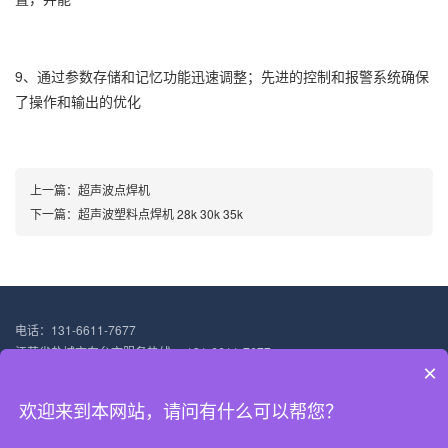
9、通过参数存储和记忆功能迅速调整；先进的控制和报警系统确保
了操作和输出的优化
上一篇：
超声波点焊机
下一篇：
超声波塑料点焊机 28k 30k 35k
电话：131-6611-7677
江苏省盐城市东台市服务热线： 131-6611-7677
×
邮箱：13166117677@qq.com
地址：上海市嘉定区澄浏中路1333号8幢102厂房
欢迎来到本网站，请问有什么可以帮您？
稷械超声波科技（上海）有限公司主营：超声波塑料焊接机 塑料超声波焊接机
沪ICP备18031947号-4
XML地图