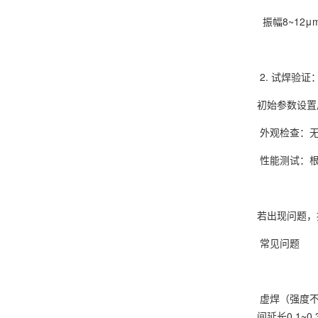
振幅8~12μm 
2. 试焊验证
初始参数设置
外观检查：无
性能测试：根
若出现问题，
常见问
虚焊（强度不足）
间延长0.1~0.