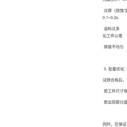
过焊（烧蚀/变形
0.1~0.2s
溢料过多 1. 
化工件公差
焊接不均匀 1
3. 批量优
试焊合格后，
若工件尺寸有
若出现部分虚焊
同时，在保证