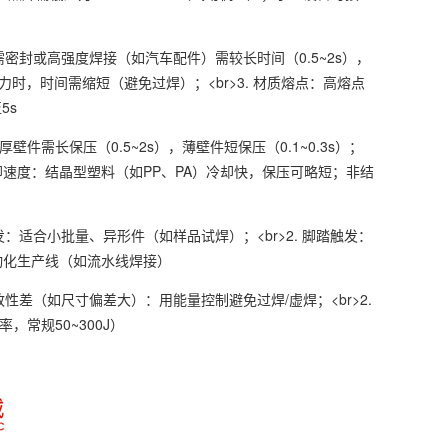
需密封或高强度焊接（如汽车配件）需较长时间（0.5~2s），
高压力时，时间需缩短（避免过焊）；<br>3. 材质熔点：高熔点
厚件可至5s
壁件需长保压（0.5~2s），薄壁件短保压（0.1~0.3s）；
料冷却速度：结晶型塑料（如PP、PA）冷却快，保压可略短；非结
触发：适合小批量、异形件（如样品试焊）；<br>2. 脚踏触发：
C）：适合大批量自动化生产线（如流水线焊接）
件一致性差（如尺寸偏差大）：用能量控制避免过焊/虚焊；<br>2.
率，常规50~300J）