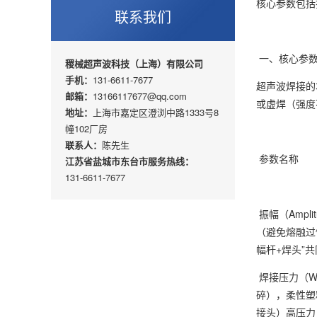
核心参数包括
联系我们
一、核心参数
稷械超声波科技（上海）有限公司
手机：
131-6611-7677
超声波焊接的
邮箱：
13166117677@qq.com
或虚焊（强度
地址：
上海市嘉定区澄浏中路1333号8
幢102厂房
联系人：
陈先生
参数
江苏省盐城市东台市服务热线：
131-6611-7677
振幅（Amp
（避免熔融过
幅杆+焊头”共
焊接压力（We
碎），柔性塑料
接头）高压力（