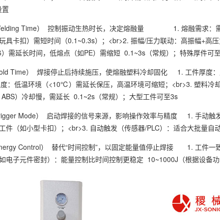
设置
elding Time） 控制振动生热时长，决定熔融量 1. 熔融需求：
具卡扣）需短时间（0.1~0.3s）；<br>2. 振幅/压力联动：高振幅+
66）需延长时间，低熔点（如PE）需缩短 0.1~3s（常规）；特殊
ld Time） 焊接停止后持续施压，使熔融塑料冷却固化 1. 工件厚度：厚
环境温度：低温环境（<10℃）需延长保压，高温环境可缩短；<br>3. 塑
、ABS）冷却慢，需延长 0.1~2s（常规）；大型工件可至3s
igger Mode） 启动焊接的信号来源，影响操作效率与精度 1. 手动
作工件（如小型卡扣）；<br>3. 自动触发（传感器/PL
ergy Control） 替代“时间控制”，以固定能量值停止焊接 1. 工
如电子元件密封）：能量控制比时间控制更稳定 10~1000J（根据设备功