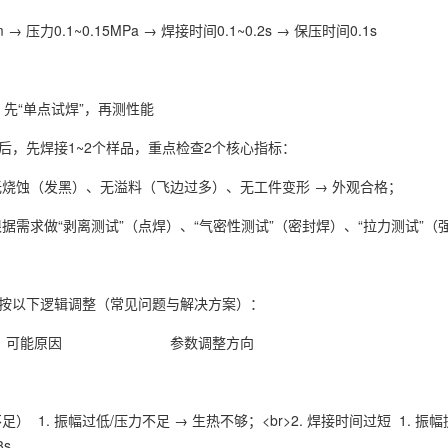
→ 压力0.1~0.15MPa → 焊接时间0.1~0.2s → 保压时间0.1s
：先“单点试焊”，再测性能
后，先焊接1~2个样品，重点检查2个核心指标：
烧蚀（发黑）、无溢料（飞边过多）、无工件变形 → 外观合格；
据需求做“剥离测试”（点焊）、“气密性测试”（密封焊）、“拉力测试”（
按以下逻辑调整（常见问题与解决方案）：
题 可能原因 参数调整方向
 1. 振幅过低/压力不足 → 生热不够；<br>2. 焊接时间过短 1. 振幅提高5~
3s