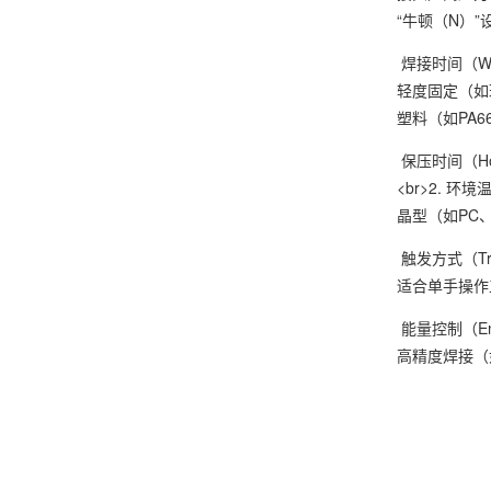
“牛顿（N）”
焊接时间（W
轻度固定（如玩
塑料（如PA
保压时间（Ho
<br>2. 
晶型（如PC
触发方式（Tr
适合单手操
能量控制（En
高精度焊接（