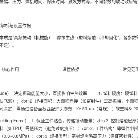
振幅、压力、焊接时间、保压时间、触发方式等，不同参数的联动效应需
解析与设置依据
本质是“高频振动（机械能）→摩擦生热→塑料熔融→冷却固化”，各参数
不足）。
名称 核心作用 设置依据 常见
litude） 决定振动能量大小，直接影响生热效率 1. 塑料硬度：硬塑
快飞溅）；<br>2. 焊接面积：大面积焊接（如密封件）需高振幅，小面积（
同决定，需通过设备面板匹配焊头参数 10~50μm（常规）；软塑料8~20
lding Force） 1. 保证工件贴合，传递振动能量；<br>2. 控制熔
（如TPU）需低压力（避免过度挤压）；<br>2. 工件结构：薄壁件/精密
0.3~0.8MPa）；<br>3. 焊接类型：密封焊需略高压力（保证密封性）