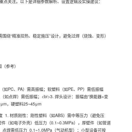
重点关注。以下是详细参数解析、设置逻辑及实操建议：
需围绕“精准控热、稳定施压”设计，避免过焊（烧蚀、变形）
范围（参考）
料（如PC、PA）需高振幅；软塑料（如PE、PP）需低振幅
如点焊）需低振幅；<br>3. 焊头设计：振幅由“换能器+变
μm，硬塑料25~45μm
融层厚度 1. 材质刚性：刚性塑料（如ABS）需中等压力（避免压
件（如电子外壳）低压力（0.1~0.3MPa），厚壁件（如管道
，点焊需低压力 0.1~1.0MPa（气动机型）；小型设备可按